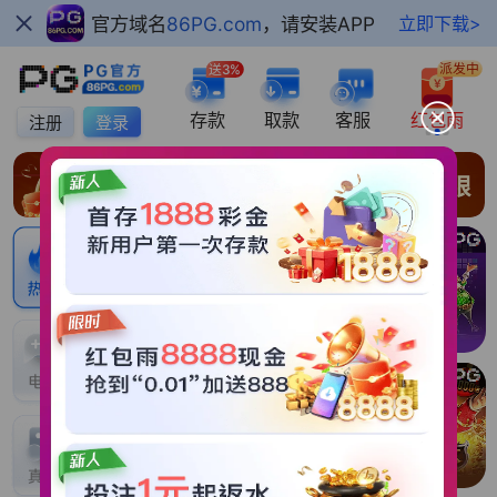
官方域名
86PG.com
，请安装APP
立即下载>
派发中
送3%
存款
取款
客服
红包雨
注册
登录
麻将胡了
赏金女王
PG电子
麻将胡了2
赏金大对决
赏金船长